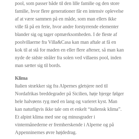
pool, som passer både til den lille familie og den store
familie, hvor flere generationer får en intensiv oplevelse
af at være sammen på en måde, som man ellers ikke
ville få på en ferie, hvor andre forstyrrende elementer
blander sig og tager opmærksomheden. I de fleste af
poolvillaerne fra Villa&Casa kan man aftale at få en
kok til at stå for maden en eller flere aftener, så man kan
nyde de sidste stråler fra solen ved villaens pool, inden
man sætter sig til bords.
Klima
Italien strækker sig fra Alpernes gletsjere ned til
Nordafrikas breddegrader på Sicilien, høje bjerge følger
hele halvøens ryg med en lang og varieret kyst. Man
kan naturligvis ikke tale om et enkelt “italiensk klima”.
Et alpint klima med sne og minusgrader i
vintermånederne er fremherskende i Alperne og på
Appenninernes øvre højdedrag.