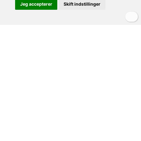
Jeg accepterer
Skift indstillinger
Lejlighed
Stalla - Villa Panconesi
Toscana - Montespertoli
1 soveværelse
2 + 2 personer
1 badeværelse
40 m²
fra 5.479,60 DKK/pr. uge