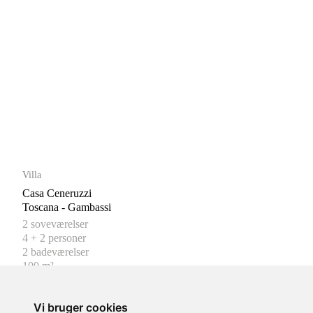
Villa
Casa Ceneruzzi
Toscana - Gambassi
2 soveværelser
4 + 2 personer
2 badeværelser
100 m²
fra 9.240,00 DKK/pr. uge
Vi bruger cookies