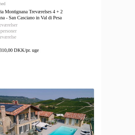
hed
ria Montignana Treværelses 4 + 2
Toscana - San Casciano in Val di Pesa
eværelser
 personer
eværelse
.310,00 DKK/pr. uge
us
Next