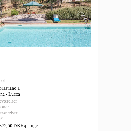
us
Next
hed
 Mastiano 1
Toscana - Lucca
eværelser
soner
eværelser
m²
.872,50 DKK/pr. uge