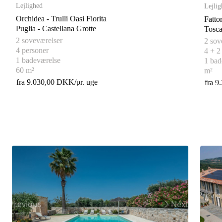
Lejlighed
Lejlig
Orchidea - Trulli Oasi Fiorita
Fatto
Puglia - Castellana Grotte
2 soveværelser
2 sov
4 personer
4 + 2
1 badeværelse
1 bad
60 m²
m²
fra 9.030,00 DKK/pr. uge
fra 9
Previo
Previous
Next