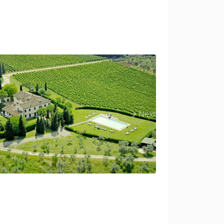
us
Next