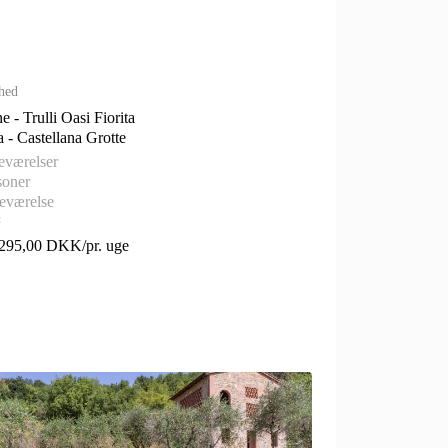
hed
e - Trulli Oasi Fiorita
Puglia - Castellana Grotte
eværelser
soner
eværelse
²
.295,00 DKK/pr. uge