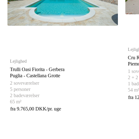
Lejlig
Cru R
Lejlighed
Trulli Oasi Fiorita - Gerbera
1 sov
Puglia - Castellana Grotte
2 + 2
2 soveværelser
1 bad
5 personer
54 m
2 badeværelser
fra 1
65 m²
fra 9.765,00 DKK/pr. uge