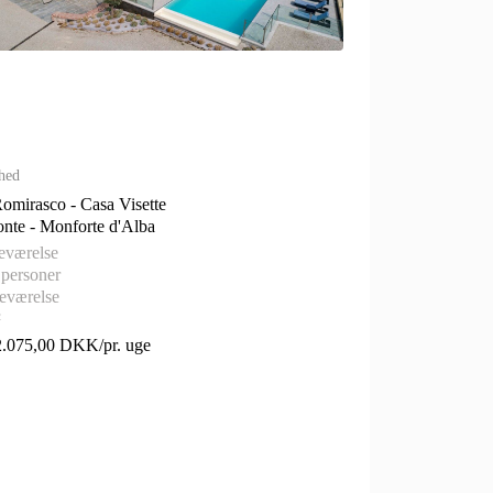
hed
omirasco - Casa Visette
Piemonte - Monforte d'Alba
eværelse
 personer
eværelse
²
2.075,00 DKK/pr. uge