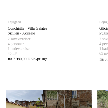
Lejlighed
Lejlig
Conchiglia - Villa Galatea
Glicin
Sicilien - Acireale
2 soveværelser
2 sov
4 personer
4 per
1 badeværelse
1 bad
45 m²
65 m
fra 7.980,00 DKK/pr. uge
fra 8