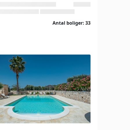
Antal boliger: 33
us
Next