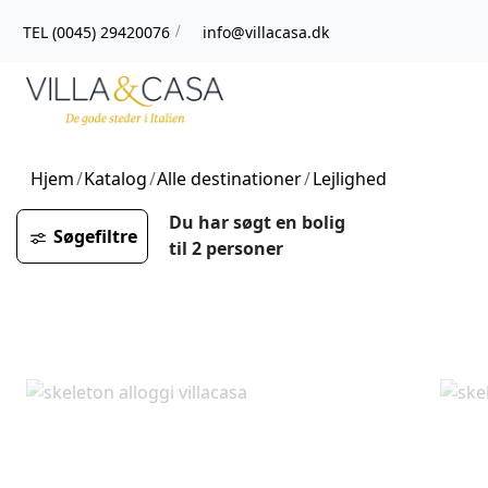
TEL (0045) 29420076
info@villacasa.dk
/
Hjem
Katalog
Alle destinationer
Lejlighed
Du har søgt en bolig
Søgefiltre
til
2 personer