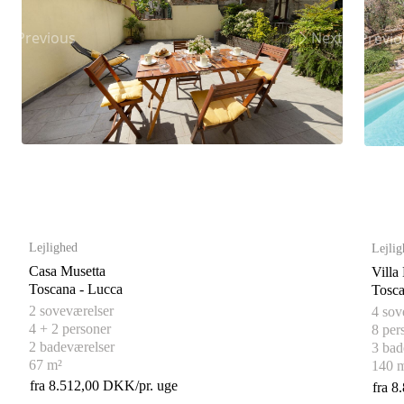
Previous
Next
Previo
Lejlighed
Lejlig
Casa Musetta
Villa
Toscana - Lucca
2 soveværelser
4 sov
4 + 2 personer
8 per
2 badeværelser
3 bad
67 m²
140 
fra 8.512,00 DKK/pr. uge
fra 8