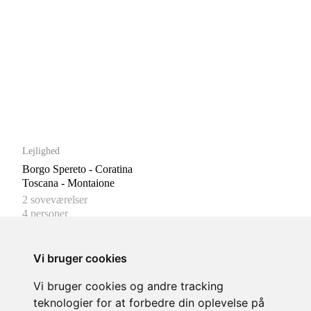
Lejlighed
Borgo Spereto - Coratina
Toscana - Montaione
2 soveværelser
4 personer
3 badeværelser
90 m²
Vi bruger cookies
fra 13.832,00 DKK/pr. uge
Vi bruger cookies og andre tracking
teknologier for at forbedre din oplevelse på