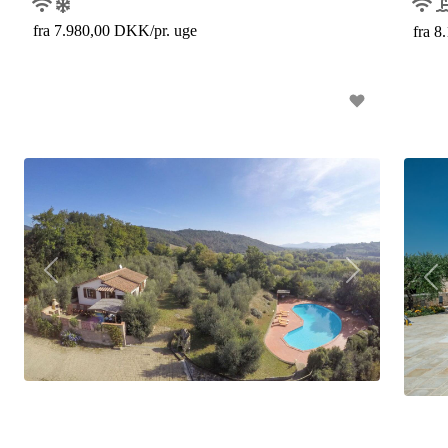
fra 7.980,00 DKK/pr. uge
fra 8
P
N
P
r
e
r
e
x
e
v
t
v
i
i
o
o
u
u