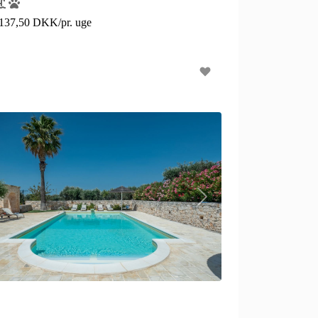
.137,50 DKK/pr. uge
N
e
x
t