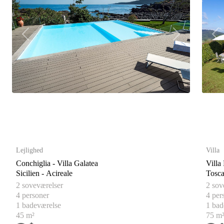
P
N
P
r
e
r
e
x
e
v
t
v
i
i
o
o
u
u
s
s
Lejlighed
Villa
Conchiglia - Villa Galatea
Villa
Sicilien - Acireale
2 soveværelser
2 sov
4 personer
4 per
1 badeværelse
1 bad
45 m²
75 m