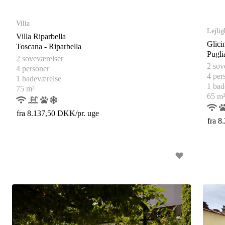
s
s
Villa
Lejlig
Villa Riparbella
Glicin
Toscana - Riparbella
2 soveværelser
2 sov
4 personer
4 per
1 badeværelse
1 bad
75 m²
65 m
fra 8.137,50 DKK/pr. uge
fra 8