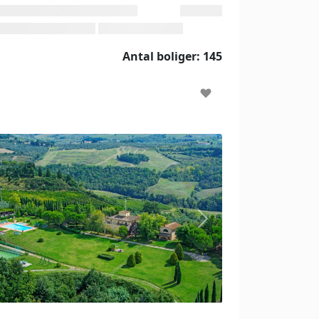
Antal boliger: 145
N
e
x
t