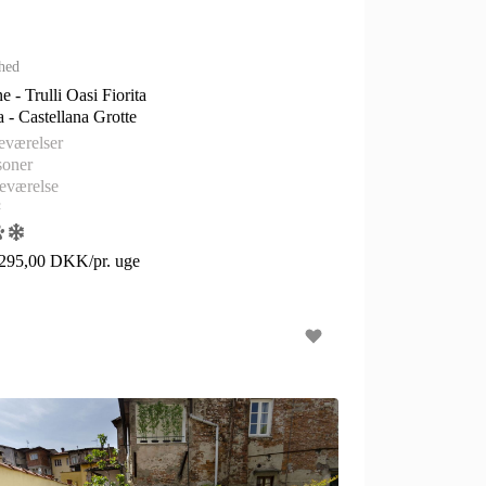
hed
e - Trulli Oasi Fiorita
Puglia - Castellana Grotte
eværelser
soner
eværelse
²
.295,00 DKK/pr. uge