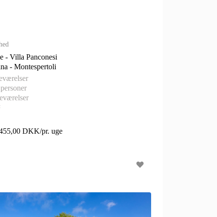
hed
le - Villa Panconesi
Toscana - Montespertoli
eværelser
 personer
eværelser
²
.455,00 DKK/pr. uge