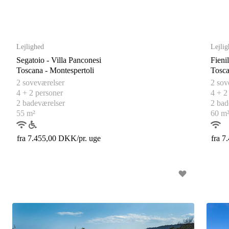
u
u
s
s
Lejlighed
Lejlig
Segatoio - Villa Panconesi
Fieni
Toscana - Montespertoli
2 soveværelser
2 sov
4 + 2 personer
4 + 2
2 badeværelser
2 bad
55 m²
60 m
fra 7.455,00 DKK/pr. uge
fra 7