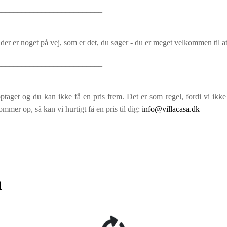
__________________________
der er noget på vej, som er det, du søger - du er meget velkommen til at
__________________________
ptaget og du kan ikke få en pris frem. Det er som regel, fordi vi ikke
ommer op, så kan vi hurtigt få en pris til dig:
info@villacasa.dk
n