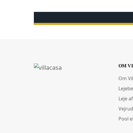
OM V
Om Vi
Lejebe
Leje af
Vejrud
Pool e