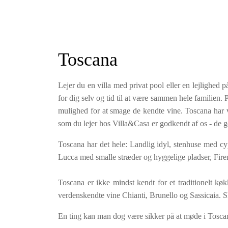
bruser.
Lejlighed Ovest (90 m2 sovepladser: 6). Indgange
ude. I stueetagen er der rummelig stue / spisest
Toscana
opvaskemaskine); et soveværelse med dobbeltseng
trappe fører til første sal, hvor man finder et so
med dobbeltseng og et badeværelse med bruser.
Lejer du en villa med privat pool eller en lejlighed 
for dig selv og tid til at være sammen hele familien
Poolen er normalt åben i perioden 1. maj - 30. s
mulighed for at smage de kendte vine. Toscana har ving
ydersæsonen. Slutrengøring er inkluderet, men efte
som du lejer hos Villa&Casa er godkendt af os - de g
et tillæg for ekstra rengøring.
Toscana har det hele: Landlig idyl, stenhuse med cy
CIN kode: IT052017B5QS5QAHJT CIR: 05201
Lucca med smalle stræder og hyggelige pladser, Fir
Inkluderet i lejeprisen
Linned og håndklæder (ugentligt skift)
Toscana er ikke mindst kendt for et traditionelt k
Forbrug af gas, vand og el (normalt forbrug)
verdenskendte vine Chianti, Brunello og Sassicaia. S
Slutrengøring (forudsat at villaen forlades i ordentl
En ting kan man dog være sikker på at møde i Tos