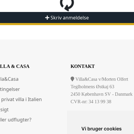
Skriv anmeldelse
ILLA & CASA
KONTAKT
lla&Casa
Villa&Casa v/Morten Olfert
Teglholmens Østkaj 63
tingelser
2450 København SV - Danmark
 privat villa i Italien
CVR-nr: 34 13 99 38
sigt
(0045) 29420076
ller udflugter?
info@villacasa.dk
Vi bruger cookies