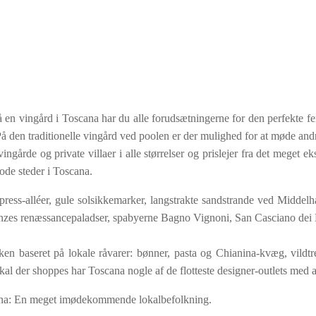
n er fra den private have med bord og stole til spisning
ue med køkkenhjørne (komfur, ovn, køleskab med fryser og
 (queensize-seng) med eget badeværelse med bruser. En
veværelse med dobbeltseng (queensize-seng), et soveværelse
på en vingård i Toscana har du alle forudsætningerne for den perfekte fer
. På den traditionelle vingård ved poolen er der mulighed for at møde an
eptember, men kan på forespørgsel åbnes mod et tillæg i
årde og private villaer i alle størrelser og prislejer fra det meget eks
rlades huset meget snavset eller med affald, vil der være
ode steder i Toscana.
press-alléer, gule solsikkemarker, langstrakte sandstrande ved Midde
7AAT0023
enzes renæssancepaladser, spabyerne Bagno Vignoni, San Casciano dei 
økken baseret på lokale råvarer: bønner, pasta og Chianina-kvæg, vild
kal der shoppes har Toscana nogle af de flotteste designer-outlets med a
ig stand. Ellers vil der være et tillæg på 100 Euro).
cana: En meget imødekommende lokalbefolkning.