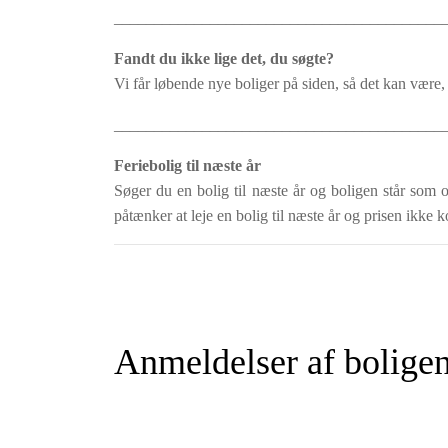
_________________________________________
Fandt du ikke lige det, du søgte?
Vi får løbende nye boliger på siden, så det kan være, 
_________________________________________
Feriebolig til næste år
Søger du en bolig til næste år og boligen står som o
påtænker at leje en bolig til næste år og prisen ikke k
Anmeldelser af bolige