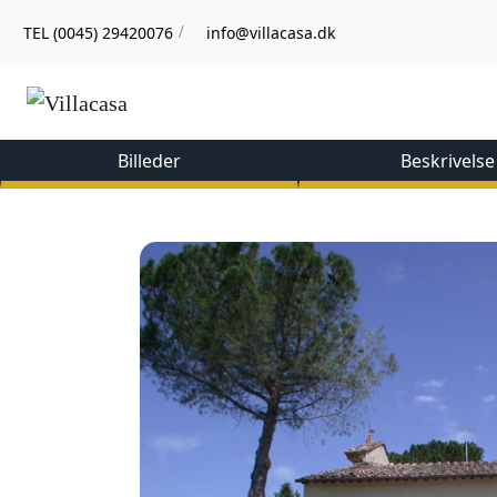
TEL (0045) 29420076
info@villacasa.dk
/
Billeder
Beskrivelse