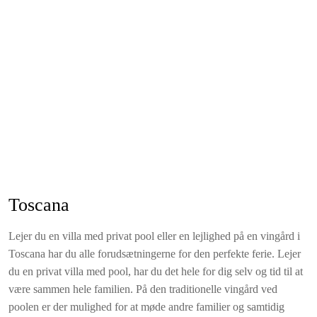
udsigt. Pavillion reserveret til lejligheden i haven nedenfor
lejligheden.
Inkluderet i lejeprisen
Sengelinned og håndklæder (ugentligt skift - poolhåndklæder
kan lejes)
Forbrug af gas, vand og el (normalt forbrug)
Privat overdækket parkeringsplads
Vaskeri (sæbe til 3 vaske inkluderet)
Wifi-internet
Slutrengøring
Velkomstkurv (ved min. 7 nætter)
Toscana
Adgang til tennisbane (dagtimer)
Lejer du en villa med privat pool eller en lejlighed på en vingård i
Toscana har du alle forudsætningerne for den perfekte ferie. Lejer
du en privat villa med pool, har du det hele for dig selv og tid til at
være sammen hele familien. På den traditionelle vingård ved
poolen er der mulighed for at møde andre familier og samtidig