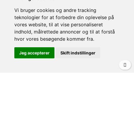
Vi bruger cookies og andre tracking
teknologier for at forbedre din oplevelse på
vores website, til at vise personaliseret
OM VILLA & CASA
indhold, målrettede annoncer og til at forstå
hvor vores besøgende kommer fra.
Om Villa&Casa
Lejebetingelser
Jeg accepterer
Skift indstillinger
Leje af privat villa i Italien
Vejrudsigt
Pool eller udflugter?
KONTAKT
Villa&Casa v/Morten Olfert
Teglholmens Østkaj 63