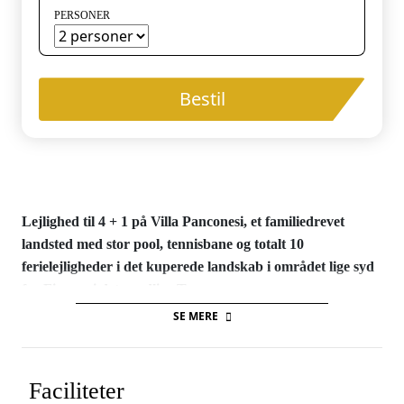
PERSONER
Bestil
Lejlighed til 4 + 1 på Villa Panconesi, et familiedrevet
landsted med stor pool, tennisbane og totalt 10
ferielejligheder i det kuperede landskab i området lige syd
for Firenze i det nordlige Toscana.
SE MERE
Lejlighederne på Villa Panconesi ligger i de gamle landhuse og
er pænt indrettede med et godt køkken - alle med eget
udeområde samt adgang til den store pool/børnepool og
Faciliteter
mulighed for at grille. Landstedet er ejet af familien Panconesi