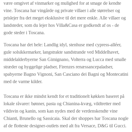
være omgivet af vinmarker og mulighed for at smage de kendte
vine. Toscana har vingårde og private villaer i alle størrelser og
prislejer fra det meget eksklusive til det mere enkle. Alle villaer og
landsteder, som du lejer hos Villa&Casa er godkendt af os - de
gode steder i Toscana.
Toscana har det hele: Landlig idyl, stenhuse med cypress-alléer,
gule solsikkemarker, langstrakte sandstrande ved Middelhavet,
middelalderbyerne San Gimignano, Volterra og Lucca med smalle
stræder og hyggelige pladser, Firenzes renæssancepaladser,
spabyerne Bagno Vignoni, San Casciano dei Bagni og Montecatini
med de varme kilder.
Toscana er ikke mindst kendt for et traditionelt køkken baseret på
lokale råvarer: bønner, pasta og Chianina-kvæg, vildtretter med
vildsvin og kanin, som kan nydes med de verdenskendte vine
Chianti, Brunello og Sassicaia. Skal der shoppes har Toscana nogle
af de flotteste designer-outlets med alt fra Versace, D&G til Gucci.