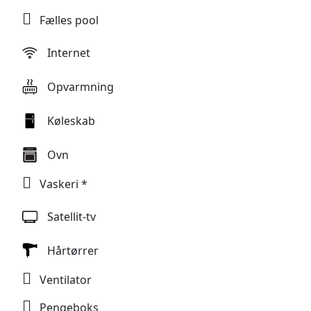
og ligger naturskønt mellem vinmarker og olivenlunde,
Fælles pool
solsikker og andre toscanske afgrøder. Villa Panconesi er meget
velegnet til børnefamilier med legeplads, børnepool,
Internet
bordtennis, tennisbane, bordfodbold, alt i en stor indhegnet
park.
Opvarmning
Villa Panconesi var tidligere en del af den gamle toscanske
Køleskab
vingård, Tenuta Moriano, som ligger 500 meter nede ad vejen,
hvor man har produktion af (gode) rød- og hvidvine (DOCG
Ovn
og IGT), grappa og olivenolie. Her vil det vil muligt at deltage i
Vaskeri *
smagninger af de lokale vine (mod mindre tillæg).
På ankomstdagen om lørdagen i højsæsonen vil der ofte være
Satellit-tv
arrangeret en buffet (på forespørgsel ved nok tilmeldinger), og i
løbet af ugen vil det være muligt at bestille morgenbrød, som
Hårtørrer
leveres til lejligheden. Man vil kunne tilkøbe et
Ventilator
kokkekursus eller leje cykler (også elcykler) - kok og services
mod tillæg.
Pengeboks