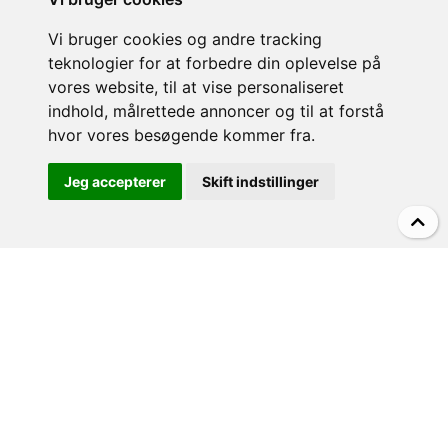
Vi bruger cookies og andre tracking
teknologier for at forbedre din oplevelse på
vores website, til at vise personaliseret
OM VILLA & CASA
indhold, målrettede annoncer og til at forstå
hvor vores besøgende kommer fra.
Om Villa&Casa
Lejebetingelser
Jeg accepterer
Skift indstillinger
Leje af privat villa i Italien
Vejrudsigt
Pool eller udflugter?
KONTAKT
Villa&Casa v/Morten Olfert