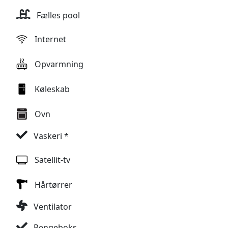
og ligger naturskønt mellem vinmarker og olivenlunde,
Fælles pool
solsikker og andre toscanske afgrøder. Villa Panconesi er meget
velegnet til børnefamilier med legeplads, børnepool,
Internet
bordtennis, tennisbane, bordfodbold, alt i en stor indhegnet
park.
Opvarmning
Villa Panconesi var tidligere en del af den gamle toscanske
Køleskab
vingård, Tenuta Moriano, som ligger 500 meter nede ad vejen,
hvor man har produktion af (gode) rød- og hvidvine (DOCG
Ovn
og IGT), grappa og olivenolie. Her vil det vil muligt at deltage i
smagninger af de lokale vine (mod mindre tillæg).
Vaskeri *
På ankomstdagen om lørdagen i højsæsonen vil der ofte være
Satellit-tv
arrangeret en buffet (på forespørgsel ved nok tilmeldinger), og i
løbet af ugen vil det være muligt at bestille morgenbrød, som
Hårtørrer
leveres til lejligheden. Man vil kunne tilkøbe et
Ventilator
kokkekursus eller leje cykler (også elcykler) - kok og services
mod tillæg.
Pengeboks