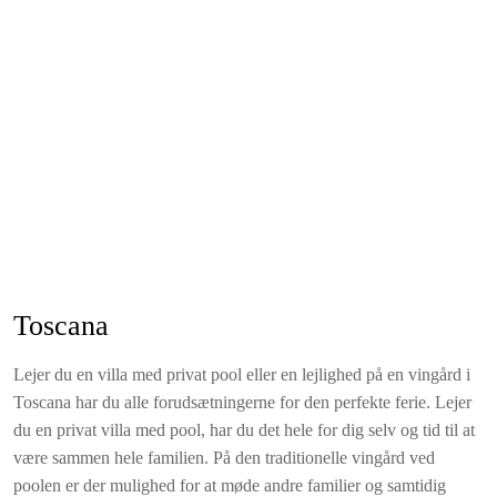
det lille tårnet (dueslaget). Stor overdækket patio reserveret til
lejligheden foran indgangen.
Inkluderet i lejeprisen
Sengelinned og håndklæder (ugentligt skift - poolhåndklæder
kan lejes)
Forbrug af gas, vand og el (normalt forbrug)
Privat overdækket parkeringsplads
Vaskeri (sæbe til 3 vaske inkluderet)
Wifi-internet
Slutrengøring
Velkomstkurv (ved min. 7 nætter)
Toscana
Adgang til tennisbane (dagtimer)
Lejer du en villa med privat pool eller en lejlighed på en vingård i
Toscana har du alle forudsætningerne for den perfekte ferie. Lejer
du en privat villa med pool, har du det hele for dig selv og tid til at
være sammen hele familien. På den traditionelle vingård ved
poolen er der mulighed for at møde andre familier og samtidig