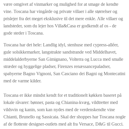
være omgivet af vinmarker og mulighed for at smage de kendte
vine. Toscana har vingårde og private villaer i alle størrelser og
prislejer fra det meget eksklusive til det mere enkle. Alle villaer og
landsteder, som du lejer hos Villa&Casa er godkendt af os - de
gode steder i Toscana.
Toscana har det hele: Landlig idyl, stenhuse med cypress-alléer,
gule solsikkemarker, langstrakte sandstrande ved Middelhavet,
middelalderbyerne San Gimignano, Volterra og Lucca med smalle
stræder og hyggelige pladser, Firenzes renæssancepaladser,
spabyerne Bagno Vignoni, San Casciano dei Bagni og Montecatini
med de varme kilder.
Toscana er ikke mindst kendt for et traditionelt køkken baseret på
lokale råvarer: bønner, pasta og Chianina-kvæg, vildtretter med
vildsvin og kanin, som kan nydes med de verdenskendte vine
Chianti, Brunello og Sassicaia. Skal der shoppes har Toscana nogle
af de flotteste designer-outlets med alt fra Versace, D&G til Gucci.