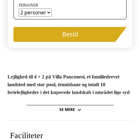
PERSONER
Bestil
Lejlighed til 4 + 2 på Villa Panconesi, et familiedrevet
landsted med stor pool, tennisbane og totalt 10
ferielejligheder i det kuperede landskab i området lige syd
for Firenze i det nordlige Toscana.
SE MERE
Lejlighederne på Villa Panconesi ligger i de gamle landhuse og
er pænt indrettede med et godt køkken - alle med eget
udeområde samt adgang til den store pool/børnepool og
Faciliteter
mulighed for at grille. Landstedet er ejet af familien Panconesi