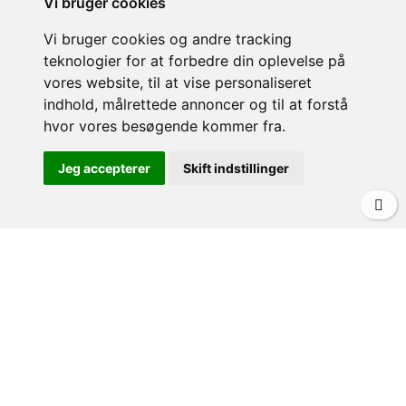
Vi bruger cookies
Vi bruger cookies og andre tracking
teknologier for at forbedre din oplevelse på
vores website, til at vise personaliseret
OM VILLA & CASA
indhold, målrettede annoncer og til at forstå
hvor vores besøgende kommer fra.
Om Villa&Casa
Lejebetingelser
Jeg accepterer
Skift indstillinger
Leje af privat villa i Italien
Vejrudsigt
Pool eller udflugter?
KONTAKT
Villa&Casa v/Morten Olfert