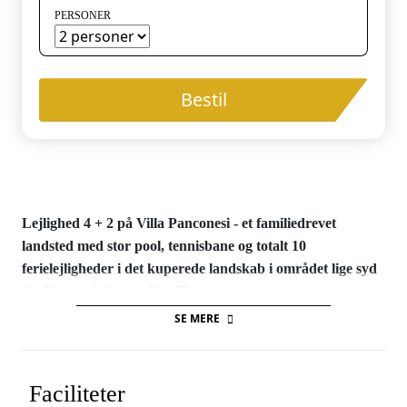
PERSONER
Bestil
Lejlighed 4 + 2 på Villa Panconesi - et familiedrevet
landsted med stor pool, tennisbane og totalt 10
ferielejligheder i det kuperede landskab i området lige syd
for Firenze i det nordlige Toscana.
SE MERE
Lejlighederne på Villa Panconesi ligger i de gamle landhuse og
er pænt indrettede med et godt køkken - alle med eget
udeområde samt adgang til den store pool/børnepool og
Faciliteter
mulighed for at grille. Landstedet er ejet af familien Panconesi