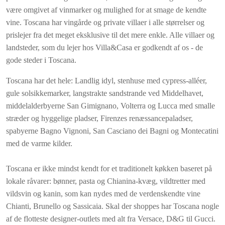
være omgivet af vinmarker og mulighed for at smage de kendte
vine. Toscana har vingårde og private villaer i alle størrelser og
prislejer fra det meget eksklusive til det mere enkle. Alle villaer og
landsteder, som du lejer hos Villa&Casa er godkendt af os - de
gode steder i Toscana.
Toscana har det hele: Landlig idyl, stenhuse med cypress-alléer,
gule solsikkemarker, langstrakte sandstrande ved Middelhavet,
middelalderbyerne San Gimignano, Volterra og Lucca med smalle
stræder og hyggelige pladser, Firenzes renæssancepaladser,
spabyerne Bagno Vignoni, San Casciano dei Bagni og Montecatini
med de varme kilder.
Toscana er ikke mindst kendt for et traditionelt køkken baseret på
lokale råvarer: bønner, pasta og Chianina-kvæg, vildtretter med
vildsvin og kanin, som kan nydes med de verdenskendte vine
Chianti, Brunello og Sassicaia. Skal der shoppes har Toscana nogle
af de flotteste designer-outlets med alt fra Versace, D&G til Gucci.