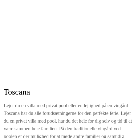
et badeværelse med bruser. Privat overdækket terrasse foran
indgangen.
Inkluderet i lejeprisen
Sengelinned og håndklæder (ugentligt skift - poolhåndklæder
kan lejes)
Forbrug af gas, vand og el (normalt forbrug)
Privat overdækket parkeringsplads
Vaskeri (sæbe til 3 vaske inkluderet)
Wifi-internet
Slutrengøring
Velkomstkurv (ved min. 7 nætter)
Toscana
Adgang til tennisbane (dagtimer)
Lejer du en villa med privat pool eller en lejlighed på en vingård i
Toscana har du alle forudsætningerne for den perfekte ferie. Lejer
du en privat villa med pool, har du det hele for dig selv og tid til at
være sammen hele familien. På den traditionelle vingård ved
poolen er der mulighed for at møde andre familier og samtidig