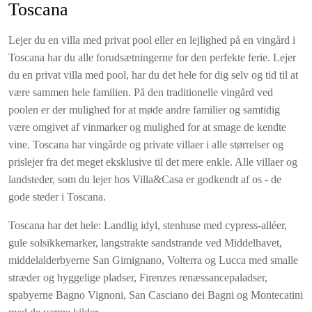
Toscana
Slutrengøring.
Linned og håndklæder (ugentligt skift).
Lejer du en villa med privat pool eller en lejlighed på en vingård i
Forbrug af el, gas og vand (normalt forbrug).
Toscana har du alle forudsætningerne for den perfekte ferie. Lejer
du en privat villa med pool, har du det hele for dig selv og tid til at
være sammen hele familien. På den traditionelle vingård ved
poolen er der mulighed for at møde andre familier og samtidig
være omgivet af vinmarker og mulighed for at smage de kendte
vine. Toscana har vingårde og private villaer i alle størrelser og
prislejer fra det meget eksklusive til det mere enkle. Alle villaer og
landsteder, som du lejer hos Villa&Casa er godkendt af os - de
gode steder i Toscana.
Toscana har det hele: Landlig idyl, stenhuse med cypress-alléer,
gule solsikkemarker, langstrakte sandstrande ved Middelhavet,
middelalderbyerne San Gimignano, Volterra og Lucca med smalle
stræder og hyggelige pladser, Firenzes renæssancepaladser,
spabyerne Bagno Vignoni, San Casciano dei Bagni og Montecatini