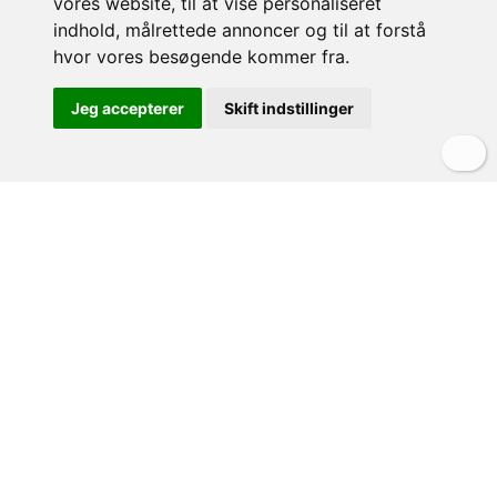
vores website, til at vise personaliseret
indhold, målrettede annoncer og til at forstå
hvor vores besøgende kommer fra.
Jeg accepterer
Skift indstillinger
OM VILLA & CASA
Om Villa&Casa
Lejebetingelser
Leje af privat villa i Italien
Vejrudsigt
Pool eller udflugter?