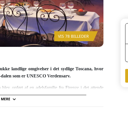
VIS 78 BILLEDER
mukke landlige omgivelser i det sydlige Toscana, hvor
cia-dalen som er UNESCO Verdensarv.
m blev opført af en adelsfamilie fra Firenze i det attende
ndskab (580 m.o.h.) omgivet af en park med cypresser og
 MERE
er, som den egner sig godt til p.g.a. de store udeområder i
ret brugt til store arrangementer og events, hvor bl.a.
-) stil og råder over gode fællesfaciliteter med store stuer