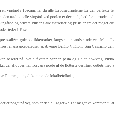
på en vingård i Toscana har du alle forudsætningerne for den perfekte fer
. På den traditionelle vingård ved poolen er der mulighed for at møde an
årde og private villaer i alle størrelser og prislejer fra det meget eks
ode steder i Toscana.
press-alléer, gule solsikkemarker, langstrakte sandstrande ved Midde
enzes renæssancepaladser, spabyerne Bagno Vignoni, San Casciano dei 
økken baseret på lokale råvarer: bønner, pasta og Chianina-kvæg, vild
kal der shoppes har Toscana nogle af de flotteste designer-outlets med a
cana: En meget imødekommende lokalbefolkning.
__________________________
der er noget på vej, som er det, du søger - du er meget velkommen til at
__________________________