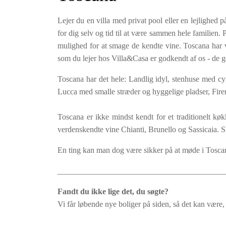
CIN kode: IT052024B5EX88F3A6
Lejer du en villa med privat pool eller en lejlighed 
Inkluderet i lejeprisen
for dig selv og tid til at være sammen hele familien
Slutrengøring.
mulighed for at smage de kendte vine. Toscana har ving
Linned og håndklæder (ugentligt skift).
som du lejer hos Villa&Casa er godkendt af os - de g
Forbrug af el, gas og vand (normalt forbrug).
Toscana har det hele: Landlig idyl, stenhuse med cy
Lucca med smalle stræder og hyggelige pladser, Fir
Toscana er ikke mindst kendt for et traditionelt k
verdenskendte vine Chianti, Brunello og Sassicaia. S
En ting kan man dog være sikker på at møde i Tos
_________________________________________
Fandt du ikke lige det, du søgte?
Vi får løbende nye boliger på siden, så det kan være, 
_________________________________________