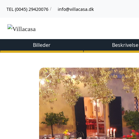
TEL (0045) 29420076
info@villacasa.dk
/
Billeder
Beskrivelse