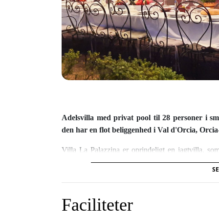
Adelsvilla med privat pool til 28 personer i s
den har en flot beliggenhed i Val d'Orcia, Or
Villa La Palazzina er oprindeligt en jagtvilla, so
århundrede. Villaen ligger højt i det bakkede la
SE
egetræer. Villaen er ofte blevet brugt til bryllupp
den smukke park, ligesom villaen gennem tiden væ
Federico Fellini har været blandt gæsterne.
Faciliteter
Villaen er holdt i den traditionelle toscanske (adels