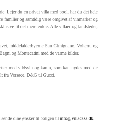
ie. Lejer du en privat villa med pool, har du det hele
dre familier og samtidig være omgivet af vinmarker og
klusive til det mere enkle. Alle villaer og landsteder,
lhavet, middelalderbyerne San Gimignano, Volterra og
Bagni og Montecatini med de varme kilder.
tretter med vildsvin og kanin, som kan nydes med de
lt fra Versace, D&G til Gucci.
 sende dine ønsker til boligen til
info@villacasa.dk
.