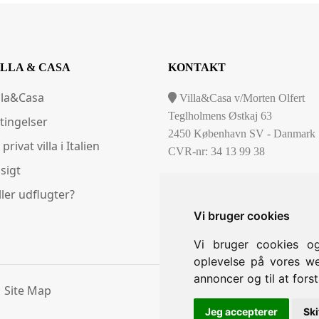
ILLA & CASA
KONTAKT
lla&Casa
Villa&Casa v/Morten Olfert
Teglholmens Østkaj 63
tingelser
2450 København SV - Danmark
 privat villa i Italien
CVR-nr: 34 13 99 38
sigt
(0045) 29420076
ller udflugter?
info@villacasa.dk
Vi bruger cookies
Vi bruger cookies og
oplevelse på vores web
annoncer og til at for
Site Map
Jeg accepterer
Ski