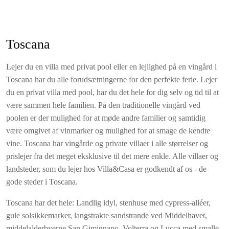
badeværelse og et toilet. Her finder man også træningsmaskiner
og et bordtennisbord.
I et lille fint indrettet landarbejderhus i haven med to
Toscana
dobbeltværelser med privat badeværelse og udgang til haven.
Lejer du en villa med privat pool eller en lejlighed på en vingård i
Villaen kan lejes til 20, hvor værelserne i den lave stueetage og
Toscana har du alle forudsætningerne for den perfekte ferie. Lejer
annekset vil være aflukkede, til 24 personer, hvor de to
du en privat villa med pool, har du det hele for dig selv og tid til at
soveværelser i annekset vil være lukket eller 26+2 personer,
være sammen hele familien. På den traditionelle vingård ved
hvor alle soveværelser vil være til rådighed.
poolen er der mulighed for at møde andre familier og samtidig
Mulighed for opredning til to ekstra personer (børn).
være omgivet af vinmarker og mulighed for at smage de kendte
vine. Toscana har vingårde og private villaer i alle størrelser og
Volleyball-bane.
prislejer fra det meget eksklusive til det mere enkle. Alle villaer og
landsteder, som du lejer hos Villa&Casa er godkendt af os - de
CIN kode: IT052024B5EX88F3A6
gode steder i Toscana.
Inkluderet i lejeprisen
Toscana har det hele: Landlig idyl, stenhuse med cypress-alléer,
Slutrengøring.
gule solsikkemarker, langstrakte sandstrande ved Middelhavet,
Linned og håndklæder (ugentligt skift).
middelalderbyerne San Gimignano, Volterra og Lucca med smalle