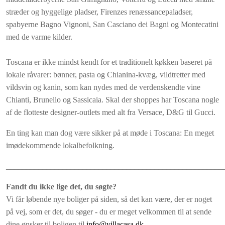
Forbrug af el, gas og vand (normalt forbrug).
stræder og hyggelige pladser, Firenzes renæssancepaladser,
spabyerne Bagno Vignoni, San Casciano dei Bagni og Montecatini
med de varme kilder.
Toscana er ikke mindst kendt for et traditionelt køkken baseret på
lokale råvarer: bønner, pasta og Chianina-kvæg, vildtretter med
vildsvin og kanin, som kan nydes med de verdenskendte vine
Chianti, Brunello og Sassicaia. Skal der shoppes har Toscana nogle
af de flotteste designer-outlets med alt fra Versace, D&G til Gucci.
En ting kan man dog være sikker på at møde i Toscana: En meget
imødekommende lokalbefolkning.
______________________________________________________
Fandt du ikke lige det, du søgte?
Vi får løbende nye boliger på siden, så det kan være, der er noget
på vej, som er det, du søger - du er meget velkommen til at sende
dine ønsker til boligen til
info@villacasa.dk
.