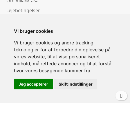
Om Villa&Casa
Lejebetingelser
Leje af privat villa i Italien
Vejrudsigt
Vi bruger cookies
Pool eller udflugter?
Vi bruger cookies og andre tracking
teknologier for at forbedre din oplevelse på
vores website, til at vise personaliseret
indhold, målrettede annoncer og til at forstå
KONTAKT
hvor vores besøgende kommer fra.
Villa&Casa v/Morten Olfert
Jeg accepterer
Skift indstillinger
Teglholmens Østkaj 63
2450 København SV - Danmark
CVR-nr: 34 13 99 38
(0045) 29420076
info@villacasa.dk