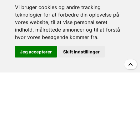
OM VILLA & CASA
Vi bruger cookies og andre tracking
teknologier for at forbedre din oplevelse på
Om Villa&Casa
vores website, til at vise personaliseret
Lejebetingelser
indhold, målrettede annoncer og til at forstå
Leje af privat villa i Italien
hvor vores besøgende kommer fra.
Vejrudsigt
Jeg accepterer
Skift indstillinger
Pool eller udflugter?
KONTAKT
Villa&Casa v/Morten Olfert
Teglholmens Østkaj 63
2450 København SV - Danmark
CVR-nr: 34 13 99 38
(0045) 29420076