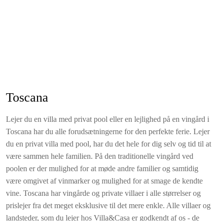
enkeltsenge, et badeværelse med boblebad (toilet / bidet).
I anneks i stueetagen: Entré; køkken med komfur, ovn,
køleskab, fryser, opvaskemaskine. garderobe, et soveværelse
med dobbeltseng, et soveværelse med to enkeltsenge og et
badeværelse med boblebad (toilet bidet).
På mezzaninplan: Et stort værelse på ca. 70 kvadratmeter med
Toscana
pejs, spisestue / studie værelse med sovesofa og et badeværelse
med bruser (toilet / bidet).
Lejer du en villa med privat pool eller en lejlighed på en vingård i
Toscana har du alle forudsætningerne for den perfekte ferie. Lejer
Stor have på 3000 kvadratmeter med flere terrasser og en stor
du en privat villa med pool, har du det hele for dig selv og tid til at
pool på 14 x 7 meter med en dybde på 120 cm - 350 cm samt
være sammen hele familien. På den traditionelle vingård ved
en vippe.
poolen er der mulighed for at møde andre familier og samtidig
Huset ligger med panoramaudsigt. En grusvej på ca. 500 meter
være omgivet af vinmarker og mulighed for at smage de kendte
fører op til huset
vine. Toscana har vingårde og private villaer i alle størrelser og
prislejer fra det meget eksklusive til det mere enkle. Alle villaer og
OBS: Ejendommen grænser på den ene side op til et andet hus
landsteder, som du lejer hos Villa&Casa er godkendt af os - de