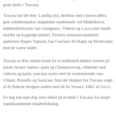
"Villa Stefano", som det er er adskilt fra af en laurbærhæk.
gode steder i Toscana.
Begge huse har en separat indgang og hvert hus har sin
udendørs private swimmingpool og private have.
Toscana har det hele: Landlig idyl, stenhuse med cypress-alléer,
gule solsikkemarker, langstrakte sandstrande ved Middelhavet,
CIN: IT048013B4U8QLECUE / CIR: 048013CAV0012
middelalderbyerne San Gimignano, Volterra og Lucca med smalle
stræder og hyggelige pladser, Firenzes renæssancepaladser,
Inkluderet i lejeprisen
spabyerne Bagno Vignoni, San Casciano dei Bagni og Montecatini
Linned og håndklæder (ugentligt skift)
med de varme kilder.
Gas, vand og el (normalt forbrug - aircondition betales separat)
Wi-fi internet
Toscana er ikke mindst kendt for et traditionelt køkken baseret på
Højstol og babyseng
lokale råvarer: bønner, pasta og Chianina-kvæg, vildtretter med
vildsvin og kanin, som kan nydes med de verdenskendte vine
Chianti, Brunello og Sassicaia. Skal der shoppes har Toscana nogle
af de flotteste designer-outlets med alt fra Versace, D&G til Gucci.
En ting kan man dog være sikker på at møde i Toscana: En meget
imødekommende lokalbefolkning.
______________________________________________________