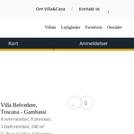
Om Villa&Casa
Kontakt os
/
Villaer
Lejligheder
Ferieform
Områder
Kort
Anmeldelser
Villa Belvedere,
Toscana - Gambassi
4 soveværelser,
8 personer,
3 badeværelser,
240 m²
Pool 11,50 x 4,80 meter