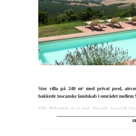
Stor villa på 240 m² med privat pool, airc
bakkede toscanske landskab i området mellem Si
Villa Belvedere er et stort, klassisk, toscansk 
traditionelle byggestil tydeligt fremstår med store
S
med en god blanding af antikke og nye møbler. V
pizzaovn og en stor pool på 11,50 x 4,80 meter med