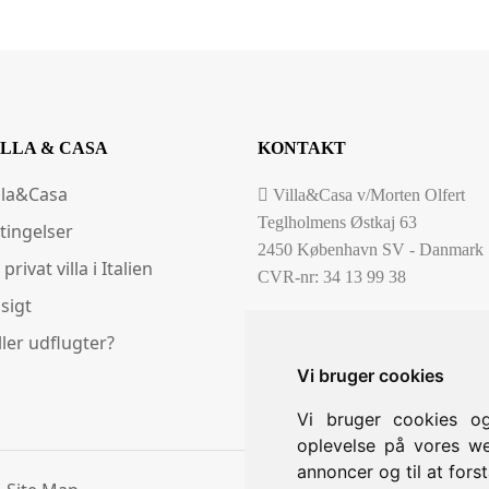
ILLA & CASA
KONTAKT
lla&Casa
Villa&Casa v/Morten Olfert
Teglholmens Østkaj 63
tingelser
2450 København SV - Danmark
 privat villa i Italien
CVR-nr: 34 13 99 38
sigt
(0045) 29420076
ller udflugter?
info@villacasa.dk
Vi bruger cookies
Vi bruger cookies og
oplevelse på vores web
annoncer og til at for