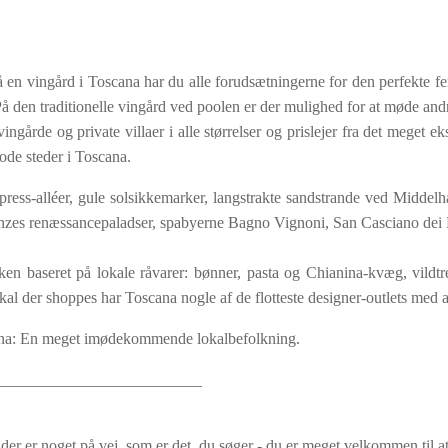
på en vingård i Toscana har du alle forudsætningerne for den perfekte fer
. På den traditionelle vingård ved poolen er der mulighed for at møde an
årde og private villaer i alle størrelser og prislejer fra det meget eks
ode steder i Toscana.
press-alléer, gule solsikkemarker, langstrakte sandstrande ved Midde
enzes renæssancepaladser, spabyerne Bagno Vignoni, San Casciano dei 
økken baseret på lokale råvarer: bønner, pasta og Chianina-kvæg, vild
kal der shoppes har Toscana nogle af de flotteste designer-outlets med a
cana: En meget imødekommende lokalbefolkning.
__________________________
der er noget på vej, som er det, du søger - du er meget velkommen til at