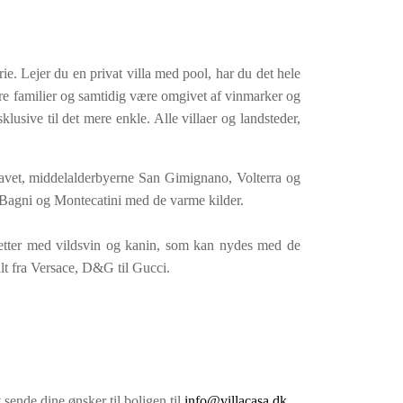
ie. Lejer du en privat villa med pool, har du det hele
dre familier og samtidig være omgivet af vinmarker og
klusive til det mere enkle. Alle villaer og landsteder,
lhavet, middelalderbyerne San Gimignano, Volterra og
Bagni og Montecatini med de varme kilder.
tretter med vildsvin og kanin, som kan nydes med de
lt fra Versace, D&G til Gucci.
 sende dine ønsker til boligen til
info@villacasa.dk
.