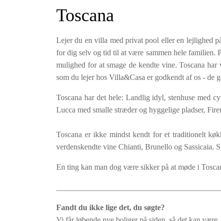
Toscana
Lejer du en villa med privat pool eller en lejlighed 
for dig selv og tid til at være sammen hele familien
mulighed for at smage de kendte vine. Toscana har ving
som du lejer hos Villa&Casa er godkendt af os - de g
Toscana har det hele: Landlig idyl, stenhuse med cy
Lucca med smalle stræder og hyggelige pladser, Fir
Toscana er ikke mindst kendt for et traditionelt k
verdenskendte vine Chianti, Brunello og Sassicaia. S
En ting kan man dog være sikker på at møde i Tos
_________________________________________
Fandt du ikke lige det, du søgte?
Vi får løbende nye boliger på siden, så det kan være, 