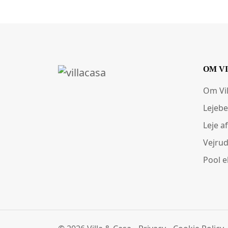
OM V
Om Vi
Lejebe
Leje af
Vejrud
Pool e