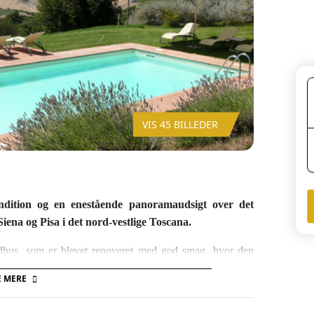
VIS 45 BILLEDER
ondition og en enestående panoramaudsigt over det
ena og Pisa i det nord-vestlige Toscana.
landhus, som er blevet renoveret med god smag, hvor den
 loftsbjælker og den gamle pejs. Huset er elegant indrettet
E MERE
illaen råder over en stor have med gode udeområder, en
 solsenge og parasoller.