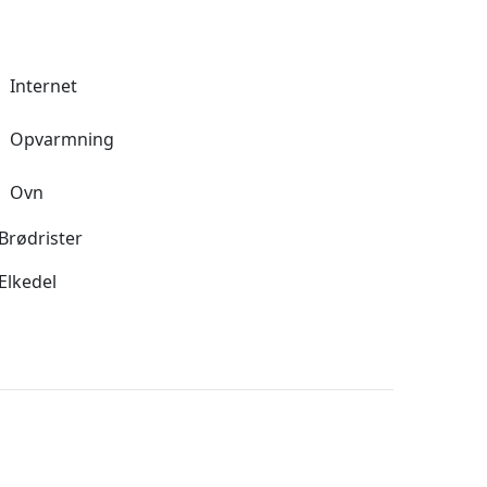
ikke tilfældigt valgt, da huset ligger med en storslået
en ligger i rolige og fredelige omgivelser og adgang til
Internet
l af en 800 hektar landejendom, Fattoria La Striscia, som
Opvarmning
det ligger flere gode restauranter og vingårde, hvor man
Ovn
riske byer San Gimignano (15 km) og Volterra (15 km). Spa-
Brødrister
og barer) ligger kun 9 km fra huset og Toscanas store
enze (61 km) ligger lige omkring en times kørsel fra Villa
Elkedel
r af et rummeligt køkken med alle faciliteter såsom ovn,
ter-kaffemaskine, kedel, juiceprsser og brødrister. Et