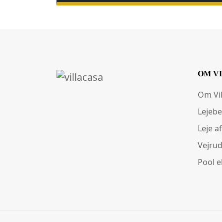
OM V
Om Vi
Lejebe
Leje af
Vejrud
Pool e