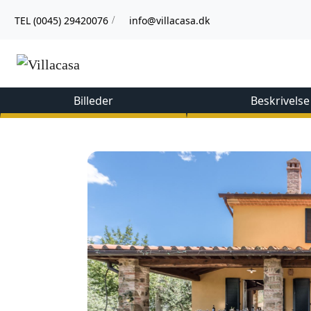
TEL (0045) 29420076
info@villacasa.dk
/
Billeder
Beskrivelse