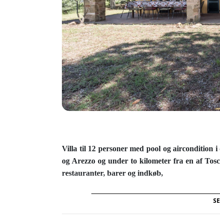
Villa til 12 personer med pool og aircondition 
og Arezzo og under to kilometer fra en af To
restauranter, barer og indkøb,
Villa Bellaria er en elegant og velholdt villa omg
SE
og gode muligheder for at nyde frokosten i sk
sommeraftener. I haven ligger en stor, indhegnet