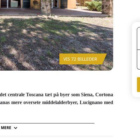
VIS 72 BILLEDER
i det centrale Toscana tæt på byer som Siena, Cortona
scanas mere oversete middelalderbyer, Lucignano med
ivet af oliventræer, vinmarker og en have med mange træer
 MERE
yggen under pergolaen eller sidde og grille de lune
 pool og husdyr er velkomne (dog ikke i poolen). Ejerene