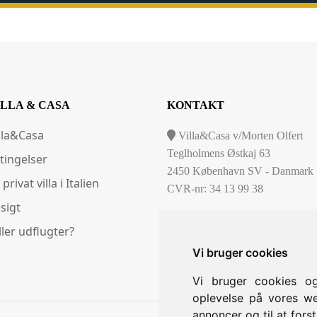
ILLA & CASA
KONTAKT
lla&Casa
Villa&Casa v/Morten Olfert
Teglholmens Østkaj 63
tingelser
2450 København SV - Danmark
 privat villa i Italien
CVR-nr: 34 13 99 38
sigt
(0045) 29420076
ller udflugter?
info@villacasa.dk
Vi bruger cookies
Vi bruger cookies og
oplevelse på vores web
annoncer og til at for