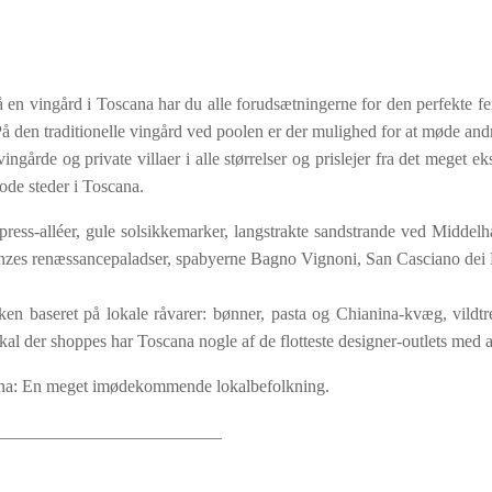
på en vingård i Toscana har du alle forudsætningerne for den perfekte fer
. På den traditionelle vingård ved poolen er der mulighed for at møde an
årde og private villaer i alle størrelser og prislejer fra det meget eks
ode steder i Toscana.
press-alléer, gule solsikkemarker, langstrakte sandstrande ved Midde
enzes renæssancepaladser, spabyerne Bagno Vignoni, San Casciano dei 
økken baseret på lokale råvarer: bønner, pasta og Chianina-kvæg, vild
kal der shoppes har Toscana nogle af de flotteste designer-outlets med a
cana: En meget imødekommende lokalbefolkning.
__________________________