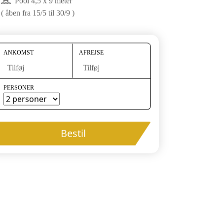
Pool 4,5 x 9 meter
( åben fra 15/5 til 30/9 )
ANKOMST
AFREJSE
Tilføj
Tilføj
PERSONER
Bestil