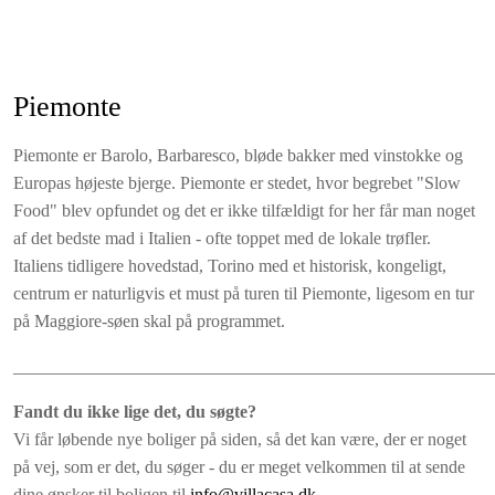
Tekøkken med to kogeplader, køleskab og vask samt kedel
(ingen ovn). Egen terrasse med udsigt til haven.
Det har også adgang til to terrasser, den ene vender mod øst og
Piemonte
den anden med udsigt til Monforte 'dAlba.
Piemonte er Barolo, Barbaresco, bløde bakker med vinstokke og
Cru Corsini
Europas højeste bjerge. Piemonte er stedet, hvor begrebet "Slow
En rummelig 50 m² lejlighed på anden etage med udsigt til La
Food" blev opfundet og det er ikke tilfældigt for her får man noget
Morra og Mont Blanc med soveværelse med dobbeltseng. Stor
af det bedste mad i Italien - ofte toppet med de lokale trøfler.
stue har udsigt mod øst, mod tennisbane og
Italiens tidligere hovedstad, Torino med et historisk, kongeligt,
swimmingpoolområde og til en stor privat terrasse. Tekøkken
centrum er naturligvis et must på turen til Piemonte, ligesom en tur
med to kogeplader, køleskab og vask samt kedel (ingen ovn).
på Maggiore-søen skal på programmet.
Lejligheden har også en uafhængig 10 m² hems.
______________________________________________________
Cru Romirasco
Denne lejlighed svarer til Corsini, men er lidt større (54m²) og
Fandt du ikke lige det, du søgte?
vender mod syd mod Monforte d'Alba. Den har store vinduer i
Vi får løbende nye boliger på siden, så det kan være, der er noget
dobbelt størrelse, som giver et flot lysindfald. Lejligheden har
på vej, som er det, du søger - du er meget velkommen til at sende
et soveværelse med dobbeltseng med udsigt og en 10 m² stor
dine ønsker til boligen til
info@villacasa.dk