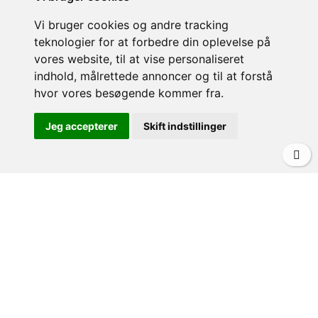
Leje af privat villa i Italien
Vi bruger cookies og andre tracking
Vejrudsigt
teknologier for at forbedre din oplevelse på
Pool eller udflugter?
vores website, til at vise personaliseret
indhold, målrettede annoncer og til at forstå
hvor vores besøgende kommer fra.
KONTAKT
Jeg accepterer
Skift indstillinger
Villa&Casa v/Morten Olfert
Teglholmens Østkaj 63
2450 København SV - Danmark
CVR-nr: 34 13 99 38
(0045) 29420076
info@villacasa.dk