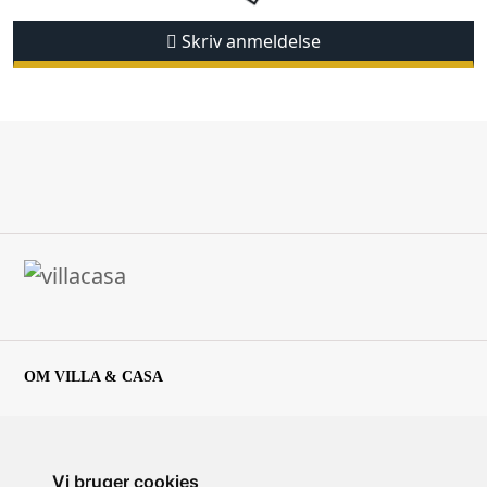
Skriv anmeldelse
Ejerne bor selv i et anneks på gården med egen indgang og ved
leje af alle lejlighederne vil gæsterne have privat adgang til
pool, tennisbane og fællesområder, ligesom der vil være et
fælleslokale til rådighed.
CIN-kode: IT004132B4WAWHJPCV
Inkluderet i lejeprisen
Linned og håndklæder (ugentligt skift)
Forbrug af el, vand og gas (normalt forbrug)
Slutrengøring
OM VILLA & CASA
Om Villa&Casa
Lejebetingelser
Vi bruger cookies