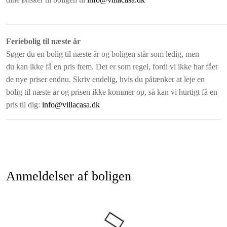
hems. Det har privat indgang og en stor overdækket terrasse
______________________________________________________
mod syd og øst. Tekøkken med to kogeplader, køleskab og
vask samt kedel (ingen ovn).
Feriebolig til næste år
Søger du en bolig til næste år og boligen står som ledig, men
Pollaio
du kan ikke få en pris frem. Det er som regel, fordi vi ikke har fået
Et uafhængigt hus ved siden af hovedbygningen med to store
de nye priser endnu. Skriv endelig, hvis du påtænker at leje en
soveværelser med dobbeltsenge i underetagen og vender mod
bolig til næste år og prisen ikke kommer op, så kan vi hurtigt få en
nord (La Morra og Monte Rosa). Huset har også et 40 m² åbent
pris til dig:
info@villacasa.dk
rum på første sal, der kan benyttes som en del af lejligheden
eller som en stue og køkken til grupper.
Fordeling af sengepladser:
Dardi 1 dobbeltværelse
Anmeldelser af boligen
Arnulfo 1 dobbeltværelse + 1 enkeltværelse
Corsini 1 dobbeltværelse + 1 hems med to senge
Romirasco 1 dobbeltværelse + 1 hems med to senge samt en
sovesofa i stuen
Pollaio2 dobbeltværelser